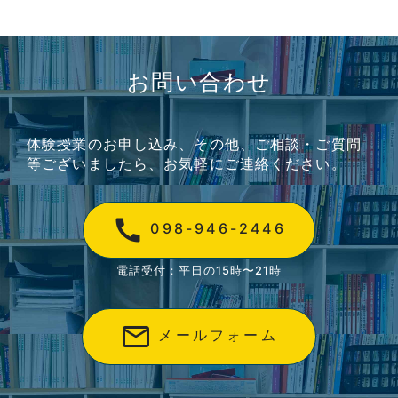
お問い合わせ
体験授業のお申し込み、その他、ご相談・ご質問
等ございましたら、お気軽にご連絡ください。
call
098-946-2446
電話受付：平日の15時〜21時
mail_outline
メールフォーム