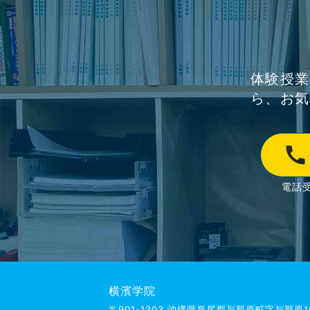
体験授業
ら、お気
call
電話受
横濱学院
〒901-1303 沖縄県島尻郡与那原町字与那原