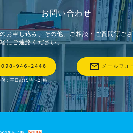
お問い合わせ
のお申し込み、その他、ご相談・ご質問等ご
軽にご連絡ください。
mail_outline
098-946-2446
メールフォ
付：平日の15時〜21時
1009番地 2階